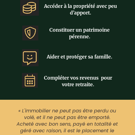
Accéder à la propriété avec peu
d’apport.
Constituer un patrimoine
pérenne.
Aider et protéger sa famille.
Compléter vos revenus pour
votre retraite.
« L'immobilier ne peut pas être perdu ou
volé, et il ne peut pas être emporté.
Acheté avec bon sens, payé en totalité et
géré avec raison, il est le placement le