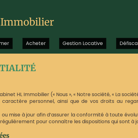
Immobilier
contact@hl-
immo.fr
imer
Acheter
Gestion Locative
Défisca
TIALITÉ
abinet HL Immobilier (« Nous », « Notre société, « La socié
à caractère personnel, ainsi que de vos droits au regar
u mise à jour afin d’assurer la conformité à toute évoluti
 régulièrement pour connaître les dispositions qui sont à j
ées