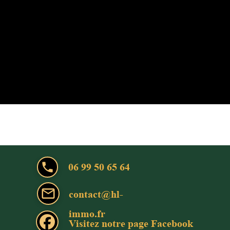
local_phone
06 99 50 65 64
mail_outline
contact@hl-
immo.fr
Visitez notre page Facebook