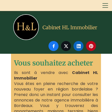
Cabinet HL Immobilier




Vous souhaitez acheter
Ils sont à vendre avec
Cabinet HL
Immobilier
Vous êtes en pleine recherche de votre
nouveau foyer en région bordelaise ?
Prenez donc un instant pour consulter les
annonces de notre agence immobilière à
Bordeaux. Vous y trouverez des
appartements, maisons, terrains, biens